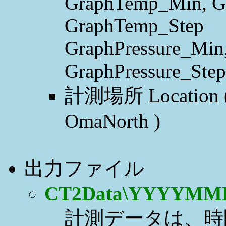
GraphTemp_Min, G
GraphTemp_Step
GraphPressure_Min
GraphPressure_Step
計測場所 Location ( d
OmaNorth )
出力ファイル
CT2Data\YYYYMM
計測データは、時