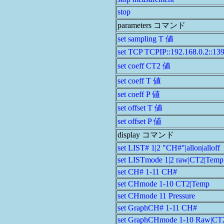
stop
parameters コマンド
set sampling T 値
set TCP TCPIP::192.168.0.2::1
set coeff CT2 値
set coeff T 値
set coeff P 値
set offset T 値
set offset P 値
display コマンド
set LIST# 1|2 "CH#"|allon|allo
set LISTmode 1|2 raw|CT2|Temp
set CH# 1-11 CH#
set CHmode 1-10 CT2|Temp
set CHmode 11 Pressure
set GraphCH# 1-11 CH#
set GraphCHmode 1-10 Raw|CT