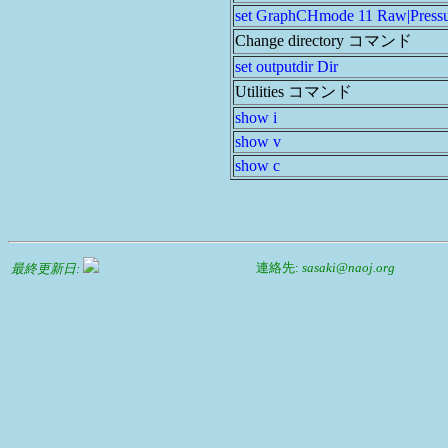
set GraphCHmode 11 Raw|Pressu
Change directory コマンド
set outputdir Dir
Utilities コマンド
show i
show v
show c
連絡先:
sasaki@naoj.org
最終更新日: