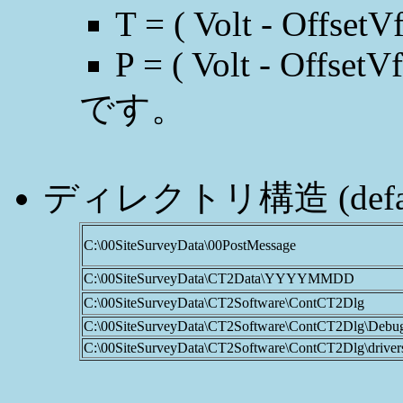
T = ( Volt - OffsetV
P = ( Volt - OffsetV
です。
ディレクトリ構造 (defau
C:\00SiteSurveyData\00PostMessage
C:\00SiteSurveyData\CT2Data\YYYYMMDD
C:\00SiteSurveyData\CT2Software\ContCT2Dlg
C:\00SiteSurveyData\CT2Software\ContCT2Dlg\Debu
C:\00SiteSurveyData\CT2Software\ContCT2Dlg\driver